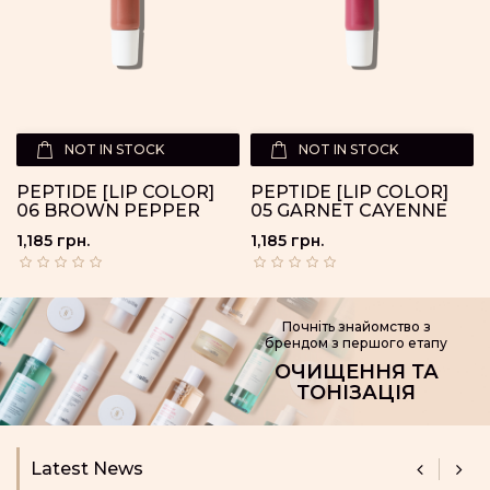
NOT IN STOCK
NOT IN STOCK
PEPTIDE [LIP COLOR]
PEPTIDE [LIP COLOR]
06 BROWN PEPPER
05 GARNET CAYENNE
1,185 грн.
1,185 грн.
Почніть знайомство з
брендом з першого етапу
ОЧИЩЕННЯ ТА
ТОНІЗАЦІЯ
Latest News