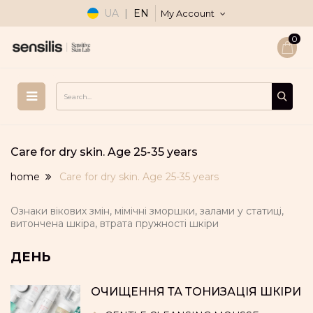
UA
|
EN
My Account
0
Care for dry skin. Age 25-35 years
home
Care for dry skin. Age 25-35 years
Ознаки вікових змін, мімічні зморшки, залами у статиці,
витончена шкіра, втрата пружності шкіри
ДЕНЬ
ОЧИЩЕННЯ ТА ТОНИЗАЦІЯ ШКІРИ