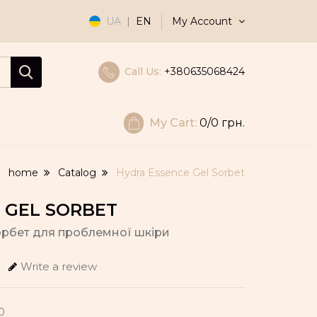
My Account
UA
|
EN
Call Us:
+380635068424
My Cart:
0
/0 грн.
home
Catalog
Hydra Essence Gel Sorbet
 GEL SORBET
орбет для проблемної шкіри
Write a review
0