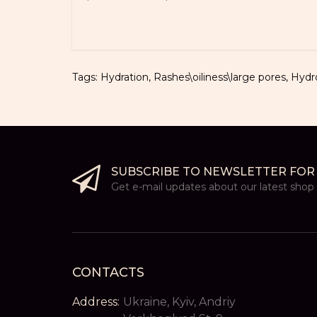
Tags:
Hydration
,
Rashes\oiliness\large pores
,
Hydr
SUBSCRIBE TO NEWSLETTER FOR
Get e-mail updates about our latest shop a
CONTACTS
Address:
Ukraine, Kyiv, Andriy