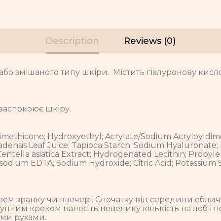
Description
Reviews (0)
бо змішаного типу шкіри. Містить гіалуронову кислот
заспокоює шкіру.
 Dimethicone; Hydroxyethyl; Acrylate/Sodium Acryloyldi
adensis Leaf Juice; Tapioca Starch; Sodium Hyaluronate
Centella asiatica Extract; Hydrogenated Lecithin; Propyle
Disodium EDTA; Sodium Hydroxide; Citric Acid; Potassium
 крем зранку чи ввечері. Спочатку від середини обли
м кроком нанесіть невелику кількість на лоб і потяг
ими рухами.