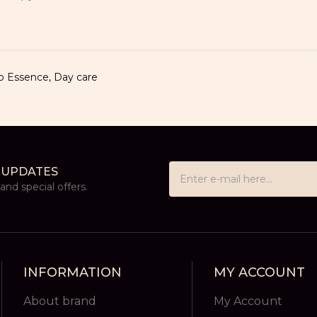
o Essence
,
Day care
 UPDATES
nd special offers.
INFORMATION
MY ACCOUNT
About brand
My Account