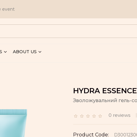
e event
S
ABOUT US
HYDRA ESSENCE
Зволожувальний гель-с
0 reviews
Product Code:
D3001230