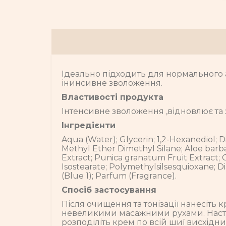
Ідеально підходить для нормального а
інинсивне зволоження.
Властивості продукта
Інтенсивне зволоження ,відновлює та 
Інгредієнти
Aqua (Water); Glycerin; 1,2-Hexanediol;
Methyl Ether Dimethyl Silane; Aloe barb
Extract; Punica granatum Fruit Extract; 
Isostearate; Polymethylsilsesquioxane; 
(Blue 1); Parfum (Fragrance).
Спосіб застосування
Після очищення та тонізації нанесіть
невеликими масажними рухами. Наступни
розподіліть крем по всій шиї висхідн