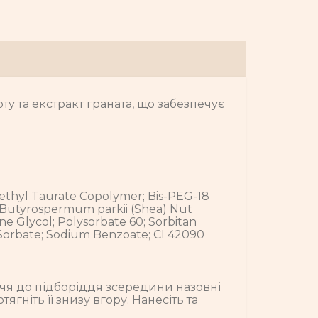
у та екстракт граната, що забезпечує
methyl Taurate Copolymer; Bis-PEG-18
; Butyrospermum parkii (Shea) Nut
ne Glycol; Polysorbate 60; Sorbitan
 Sorbate; Sodium Benzoate; CI 42090
ччя до підборіддя зсередини назовні
ніть її знизу вгору. Нанесіть та