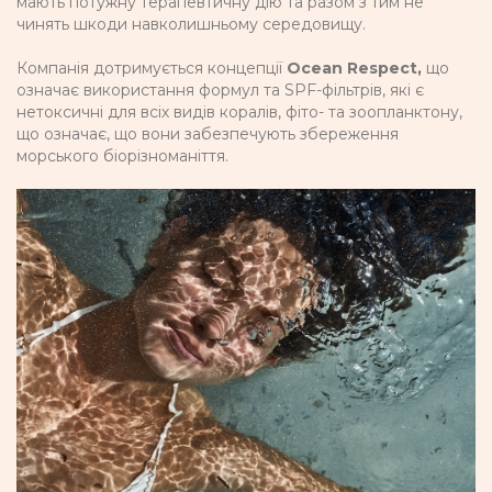
мають потужну терапевтичну дію та разом з тим не
чинять шкоди навколишньому середовищу.
Компанія дотримується концепції
Ocean Respect,
що
означає використання формул та SPF-фільтрів, які є
нетоксичні для всіх видів коралів, фіто- та зоопланктону,
що означає, що вони забезпечують збереження
морського біорізноманіття.