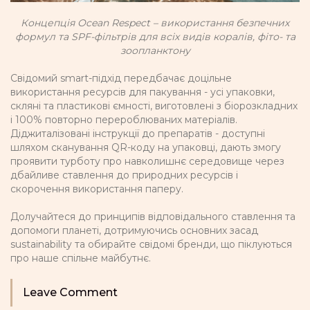
Концепція Ocean Respect – використання безпечних
формул та SPF-фільтрів для всіх видів коралів, фіто- та
зоопланктону
Свідомий smart-підхід передбачає доцільне
використання ресурсів для пакування - усі упаковки,
скляні та пластикові ємності, виготовлені з біорозкладних
і 100% повторно перероблюваних матеріалів.
Діджиталізовані інструкції до препаратів - доступні
шляхом сканування QR-коду на упаковці, дають змогу
проявити турботу про навколишнє середовище через
дбайливе ставлення до природних ресурсів і
скорочення використання паперу.
Долучайтеся до принципів відповідального ставлення та
допомоги планеті, дотримуючись основних засад
sustainability та обирайте свідомі бренди, що піклуються
про наше спільне майбутнє.
Leave Comment