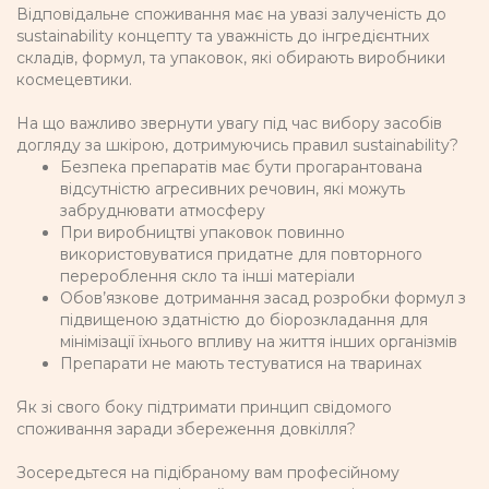
Відповідальне споживання має на увазі залученість до
sustainability концепту та уважність до інгредієнтних
складів, формул, та упаковок, які обирають виробники
космецевтики.
На що важливо звернути увагу під час вибору засобів
догляду за шкірою, дотримуючись правил sustainability?
Безпека препаратів має бути прогарантована
відсутністю агресивних речовин, які можуть
забруднювати атмосферу
При виробництві упаковок повинно
використовуватися придатне для повторного
перероблення скло та інші матеріали
Обов’язкове дотримання засад розробки формул з
підвищеною здатністю до біорозкладання для
мінімізації їхнього впливу на життя інших організмів
Препарати не мають тестуватися на тваринах
Як зі свого боку підтримати принцип свідомого
споживання заради збереження довкілля?
Зосередьтеся на підібраному вам професійному