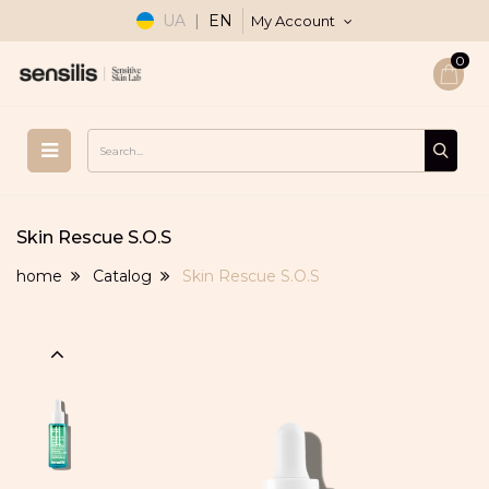
UA
|
EN
My Account
0
Skin Rescue S.O.S
home
Catalog
Skin Rescue S.O.S