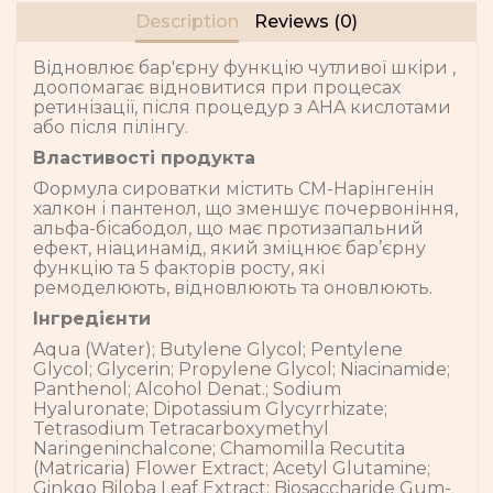
Description
Reviews (0)
Відновлює бар'єрну функцію чутливої шкіри ,
доопомагає відновитися при процесах
ретинізації, після процедур з AHA кислотами
або після пілінгу.
Властивості продукта
Формула сироватки містить CM-Нарінгенін
халкон і пантенол, що зменшує почервоніння,
альфа-бісабодол, що має протизапальний
ефект, ніацинамід, який зміцнює бар’єрну
функцію та 5 факторів росту, які
ремоделюють, відновлюють та оновлюють.
Інгредієнти
Aqua (Water); Butylene Glycol; Pentylene
Glycol; Glycerin; Propylene Glycol; Niacinamide;
Panthenol; Alcohol Denat.; Sodium
Hyaluronate; Dipotassium Glycyrrhizate;
Tetrasodium Tetracarboxymethyl
Naringeninchalcone; Chamomilla Recutita
(Matricaria) Flower Extract; Acetyl Glutamine;
Ginkgo Biloba Leaf Extract; Biosaccharide Gum-