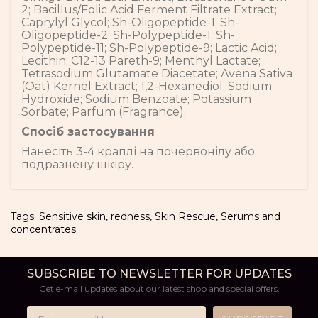
2; Bacillus/Folic Acid Ferment Filtrate Extract;
Caprylyl Glycol; Sh-Oligopeptide-1; Sh-
Oligopeptide-2; Sh-Polypeptide-1; Sh-
Polypeptide-11; Sh-Polypeptide-9; Lactic Acid;
Lecithin; C12-13 Pareth-9; Menthyl Lactate;
Tetrasodium Glutamate Diacetate; Avena Sativa
(Oat) Kernel Extract; 1,2-Hexanediol; Sodium
Hydroxide; Sodium Benzoate; Potassium
Sorbate; Parfum (Fragrance).
Спосіб застосування
Нанесіть 3-4 краплі на почервонілу або
подразнену шкіру.
Tags:
Sensitive skin, redness
,
Skin Rescue
,
Serums and
concentrates
SUBSCRIBE TO NEWSLETTER FOR UPDATES
Get e-mail updates about our latest shop and special offers.