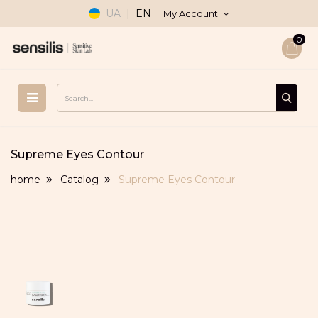
UA
|
EN
My Account
0
Supreme Eyes Contour
home
Catalog
Supreme Eyes Contour