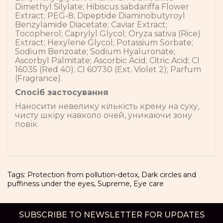
Dimethyl Silylate; Hibiscus sabdariffa Flower
Extract; PEG-8; Dipeptide Diaminobutyroyl
Benzylamide Diacetate; Caviar Extract;
Tocopherol; Caprylyl Glycol; Oryza sativa (Rice)
Extract; Hexylene Glycol; Potassium Sorbate;
Sodium Benzoate; Sodium Hyaluronate;
Ascorbyl Palmitate; Ascorbic Acid; Citric Acid; CI
16035 (Red 40); CI 60730 (Ext. Violet 2); Parfum
(Fragrance).
Спосіб застосування
Наносити невелику кількість крему на суху,
чисту шкіру навколо очей, уникаючи зону
повік.
Tags:
Protection from pollution-detox
,
Dark circles and
puffiness under the eyes
,
Supreme
,
Eye care
SUBSCRIBE TO NEWSLETTER FOR UPDATES