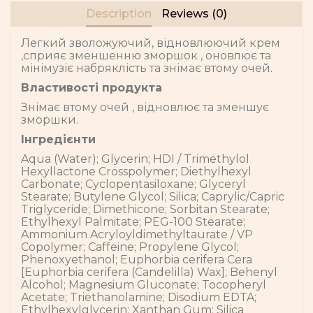
Description
Reviews (0)
Легкий зволожуючий, відновлюючий крем
,сприяє зменшенню зморшок , оновлює та
мінімузіє набряклість та знімає втому очей.
Властивості продукта
Знімає втому очей , відновлює та зменшує
зморшки.
Інгредієнти
Aqua (Water); Glycerin; HDI / Trimethylol
Hexyllactone Crosspolymer; Diethylhexyl
Carbonate; Cyclopentasiloxane; Glyceryl
Stearate; Butylene Glycol; Silica; Caprylic/Capric
Triglyceride; Dimethicone; Sorbitan Stearate;
Ethylhexyl Palmitate; PEG-100 Stearate;
Ammonium Acryloyldimethyltaurate / VP
Copolymer; Caffeine; Propylene Glycol;
Phenoxyethanol; Euphorbia cerifera Cera
[Euphorbia cerifera (Candelilla) Wax]; Behenyl
Alcohol; Magnesium Gluconate; Tocopheryl
Acetate; Triethanolamine; Disodium EDTA;
Ethylhexylglycerin; Xanthan Gum; Silica