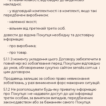
- в певній кількості, відповідно до видаткової
накладної;
- у відповідній комплектності і в комплекті, якщо такі
передбачені виробником;
- належної якості;
- вільним від претензій третіх осіб.
довести до відома Покупця необхідну та достовірну
інформацію:
- про виробника;
- про товар.
5.1.1 З моменту укладення цього Договору забезпечити в
повній мірі всі зобов'язання перед Покупцем відповідно
до умов, обговореними сукупно сайтом sensilis.com.ua і
цим договором.
Продавець залишає за собою право невиконання
зобов'язань, у разі виникнення форс-мажорних ситуацій.
5.1.2 Не розголошувати будь-яку приватну інформацію
про Покупця і не надавати доступ до цієї інформації
третім особам, за винятком випадків, передбачених
законодавством або за бажанням самого Покупця.