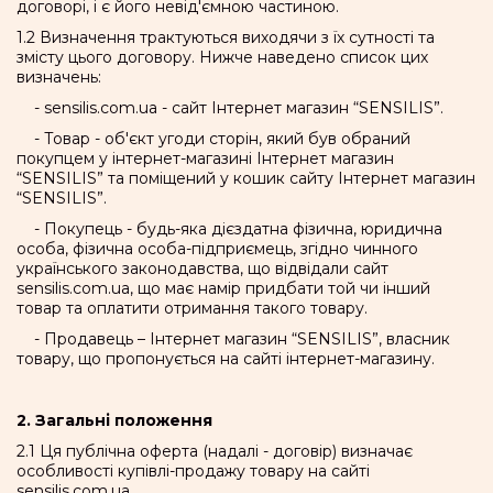
договорі, і є його невід'ємною частиною.
1.2 Визначення трактуються виходячи з їх сутності та
змісту цього договору. Нижче наведено список цих
визначень:
- sensilis.com.ua - сайт Інтернет магазин “SENSILIS”.
- Товар - об'єкт угоди сторін, який був обраний
покупцем у інтернет-магазині Інтернет магазин
“SENSILIS” та поміщений у кошик сайту Інтернет магазин
“SENSILIS”.
- Покупець - будь-яка дієздатна фізична, юридична
особа, фізична особа-підприємець, згідно чинного
українського законодавства, що відвідали сайт
sensilis.com.ua, що має намір придбати той чи інший
товар та оплатити отримання такого товару.
- Продавець – Інтернет магазин “SENSILIS”, власник
товару, що пропонується на сайті інтернет-магазину.
2. Загальні положення
2.1 Ця публічна оферта (надалі - договір) визначає
особливості купівлі-продажу товару на сайті
sensilis.com.ua