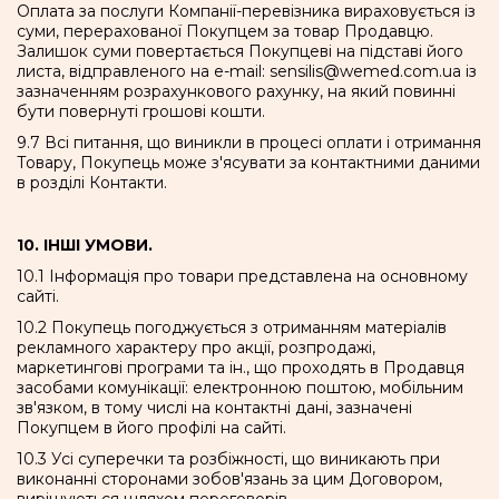
Оплата за послуги Компанії-перевізника вираховується із
суми, перерахованої Покупцем за товар Продавцю.
Залишок суми повертається Покупцеві на підставі його
листа, відправленого на e-mail: sensilis@wemed.com.ua із
зазначенням розрахункового рахунку, на який повинні
бути повернуті грошові кошти.
9.7 Всі питання, що виникли в процесі оплати і отримання
Товару, Покупець може з'ясувати за контактними даними
в розділі Контакти.
10. ІНШІ УМОВИ.
10.1 Інформація про товари представлена на основному
сайті.
10.2 Покупець погоджується з отриманням матеріалів
рекламного характеру про акції, розпродажі,
маркетингові програми та ін., що проходять в Продавця
засобами комунікації: електронною поштою, мобільним
зв'язком, в тому числі на контактні дані, зазначені
Покупцем в його профілі на сайті.
10.3 Усі суперечки та розбіжності, що виникають при
виконанні сторонами зобов'язань за цим Договором,