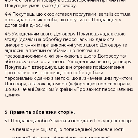
4.3 Факт оплати Товару є беззастережним прийняттям
Покупцем умов цього Договору.
4.4 Покупець, що скористався послугами sensilis.com.ua,
розглядається як особа, що вступила з Продавцем у
договірні відносини.
4.5 Укладенням цього Договору Покупець надає свою
згоду (дозвіл) на обробку персональних даних та
використання їх при виконанні умов цього Договору та
відносин з третіми особами, що пов‘язані з
правовідносинами, які виникають з цього Договору та/
або стосуються останнього. Укладенням цього Договору
Покупець підтверджує, що він отримав повідомлення
про включення інформації про себе до бази
персональних даних з метою, що визначена цим пунктом
Договору, а також відомості (інформацію) про свої права,
що визначені Законом України «Про захист персональних
даних»
5. Права та обов'язки сторін.
5.1 Продавець зобов'язується передати Покупцеві товар:
- в певному місці, згідно попередньої домовленості;