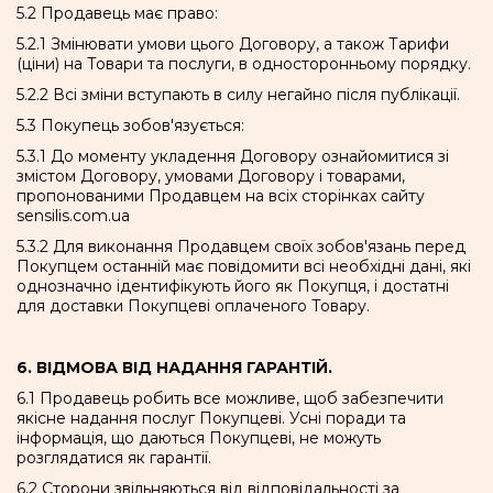
5.2 Продавець має право:
5.2.1 Змінювати умови цього Договору, а також Тарифи
(ціни) на Товари та послуги, в односторонньому порядку.
5.2.2 Всі зміни вступають в силу негайно після публікації.
5.3 Покупець зобов'язується:
5.3.1 До моменту укладення Договору ознайомитися зі
змістом Договору, умовами Договору і товарами,
пропонованими Продавцем на всіх сторінках сайту
sensilis.com.ua
5.3.2 Для виконання Продавцем своїх зобов'язань перед
Покупцем останній має повідомити всі необхідні дані, які
однозначно ідентифікують його як Покупця, і достатні
для доставки Покупцеві оплаченого Товару.
6. ВІДМОВА ВІД НАДАННЯ ГАРАНТІЙ.
6.1 Продавець робить все можливе, щоб забезпечити
якісне надання послуг Покупцеві. Усні поради та
інформація, що даються Покупцеві, не можуть
розглядатися як гарантії.
6.2 Сторони звільняються від відповідальності за