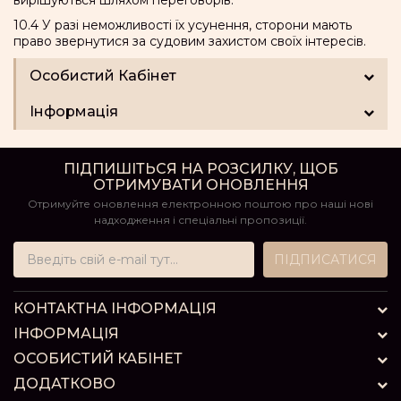
вирішуються шляхом переговорів.
10.4 У разі неможливості їх усунення, сторони мають
право звернутися за судовим захистом своїх інтересів.
Особистий Кабінет
Інформація
ПІДПИШІТЬСЯ НА РОЗСИЛКУ, ЩОБ
ОТРИМУВАТИ ОНОВЛЕННЯ
Отримуйте оновлення електронною поштою про наші нові
надходження і спеціальні пропозиції.
ПІДПИСАТИСЯ
КОНТАКТНА ІНФОРМАЦІЯ
ІНФОРМАЦІЯ
ОСОБИСТИЙ КАБІНЕТ
ДОДАТКОВО