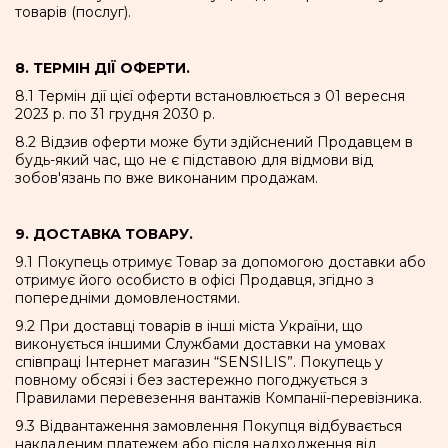
товарів (послуг).
8. ТЕРМІН ДІЇ ОФЕРТИ.
8.1 Термін дії цієї оферти встановлюється з 01 вересня
2023 р. по 31 грудня 2030 р.
8.2 Відзив оферти може бути здійснений Продавцем в
будь-який час, що не є підставою для відмови від
зобов'язань по вже виконаним продажам.
9. ДОСТАВКА ТОВАРУ.
9.1 Покупець отримує Товар за допомогою доставки або
отримує його особисто в офісі Продавця, згідно з
попередніми домовленостями.
9.2 При доставці товарів в інші міста України, що
виконується іншими Службами доставки на умовах
співпраці Інтернет магазин “SENSILIS”. Покупець у
повному обсязі і без застережно погоджується з
Правилами перевезення вантажів Компанії-перевізника.
9.3 Відвантаження замовлення Покупця відбувається
накладеним платежем або після надходження від