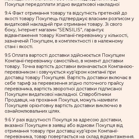
Покупця передоплати згідно видаткової накладної
9.4 Факт отримання товару та відсутність претензій до
якості товару Покупець підтверджує власним розписом у
видатковій накладній при отриманні товару. Зі свого
боку, Інтернет магазин “SENSILIS”, гарантує
відвантаження товару Компанії-перевізнику у кількості,
зазначеній Покупцем, в комплектності і в належному
стані і якості.
9.5 Оплата вартості доставки здійснюється Покупцем
Компанії-перевізнику самостійно, в момент доставки
товару. Точна вартість доставки визначається Компанією-
перевізником і озвучується кур'єром компанії при
доставці товару Покупцеві. Вартість доставки включає в
себе тариф за перевезення згідно поточного прайсу
перевізника, вартість зворотної доставки підписаної
Покупцем видаткової накладної. Співробітники
Продавця, на прохання Покупця, можуть називати
Покупцеві орієнтовну вартість доставки виключно в
ознайомлювальних цілях.
9.6 У разі відсутності Покупця за адресою доставки,
вказаної Покупцем в заявці або відмови Покупця від
отримання товару при доставці кур'єром Компанії-
перевізника, товар повертається на склад відвантаження.