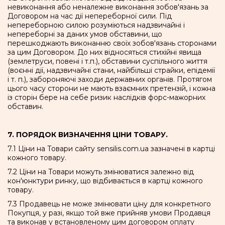
невиконання або неналежне виконання зобов'язань за
Договором на час дії непереборної сили. Під
непереборною силою розуміються надзвичайні і
непереборні за даних умов обставини, що
перешкоджають виконанню своїх зобов'язань сторонами
за цим Договором. До них відносяться стихійні явища
(землетруси, повені і т.п.), обставини суспільного життя
(воєнні дії, надзвичайні стани, найбільші страйки, епідемії
і т. п.), забороняючі заходи державних органів. Протягом
цього часу сторони не мають взаємних претензій, і кожна
із сторін бере на себе ризик наслідків форс-мажорних
обставин.
7. ПОРЯДОК ВИЗНАЧЕННЯ ЦІНИ ТОВАРУ.
7.1 Ціни на Товари сайту sensilis.com.ua зазначені в картці
кожного товару.
7.2 Ціни на Товари можуть змінюватися залежно від
кон'юнктури ринку, що відбивається в картці кожного
товару.
7.3 Продавець не може змінювати ціну для конкретного
Покупця, у разі, якщо той вже прийняв умови Продавця
та виконав у встановленому цим договором оплату