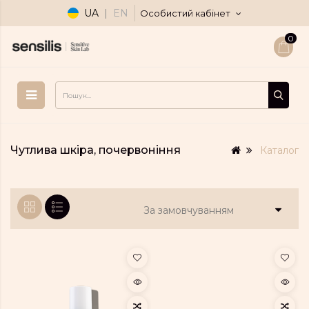
UA
|
EN
Особистий кабінет
0
Чутлива шкіра, почервоніння
Каталог