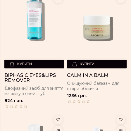
КУПИТИ
КУПИТИ
BIPHASIC EYES&LIPS
CALM IN A BALM
REMOVER
Очищуючий бальзам для
Двофазний засіб для зняття
шкіри обличчя
макіяжу з очей і губ
1236 грн.
824 грн.