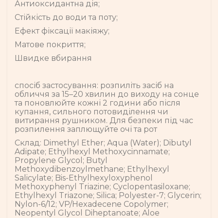
Антиоксидантна дія;
Стійкість до води та поту;
Ефект фіксації макіяжу;
Матове покриття;
Швидке вбирання
спосіб застосування: розпиліть засіб на
обличчя за 15–20 хвилин до виходу на сонце
та поновлюйте кожні 2 години або після
купання, сильного потовиділення чи
витирання рушником. Для безпеки під час
розпилення заплющуйте очі та рот
Склад: Dimethyl Ether; Aqua (Water); Dibutyl
Adipate; Ethylhexyl Methoxycinnamate;
Propylene Glycol; Butyl
Methoxydibenzoylmethane; Ethylhexyl
Salicylate; Bis-Ethylhexyloxyphenol
Methoxyphenyl Triazine; Cyclopentasiloxane;
Ethylhexyl Triazone; Silica; Polyester-7; Glycerin;
Nylon-6/12; VP/Hexadecene Copolymer;
Neopentyl Glycol Diheptanoate; Aloe