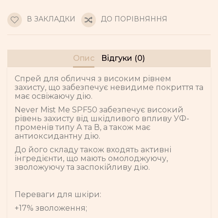
В ЗАКЛАДКИ
ДО ПОРІВНЯННЯ
Опис
Відгуки (0)
Спрей для обличчя з високим рівнем
захисту, що забезпечує невидиме покриття та
має освіжаючу дію.
Never Mist Me SPF50 забезпечує високий
рівень захисту від шкідливого впливу УФ-
променів типу А та В, а також має
антиоксидантну дію.
До його складу також входять активні
інгредієнти, що мають омолоджуючу,
зволожуючу та заспокійливу дію.
Переваги для шкіри:
+17% зволоження;