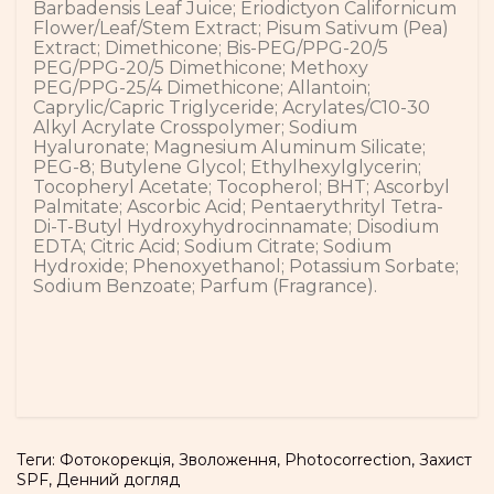
Barbadensis Leaf Juice; Eriodictyon Californicum
Flower/Leaf/Stem Extract; Pisum Sativum (Pea)
Extract; Dimethicone; Bis-PEG/PPG-20/5
PEG/PPG-20/5 Dimethicone; Methoxy
PEG/PPG-25/4 Dimethicone; Allantoin;
Caprylic/Capric Triglyceride; Acrylates/C10-30
Alkyl Acrylate Crosspolymer; Sodium
Hyaluronate; Magnesium Aluminum Silicate;
PEG-8; Butylene Glycol; Ethylhexylglycerin;
Tocopheryl Acetate; Tocopherol; BHT; Ascorbyl
Palmitate; Ascorbic Acid; Pentaerythrityl Tetra-
Di-T-Butyl Hydroxyhydrocinnamate; Disodium
EDTA; Citric Acid; Sodium Citrate; Sodium
Hydroxide; Phenoxyethanol; Potassium Sorbate;
Sodium Benzoate; Parfum (Fragrance).
Теги:
Фотокорекція
,
Зволоження
,
Photocorrection
,
Захист
SPF
,
Денний догляд