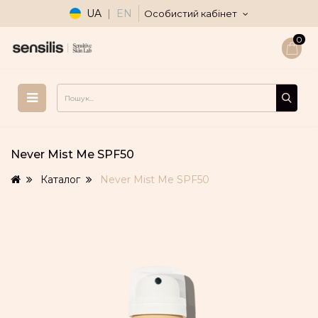
UA
|
EN
Особистий кабінет
0
Never Mist Me SPF50
Каталог
Never Mist Me SPF50