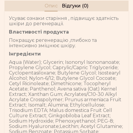
Опис
Відгуки (0)
Усуває ознаки старіння , підвищує здатність
шкіри до регенерації.
Властивості продукта
Покращує регенерацію ,глибоко та
інтенсивно зміцнює шкіру.
Інгредієнти
Aqua (Water); Glycerin; Isononyl Isononanoate;
Propylene Glycol; Caprylic/Capric Triglyceride;
Cyclopentasiloxane; Butylene Glycol; Isostearyl
Alcohol; Nylon-6/12; Butylene Glycol Cocoate;
Cetyl Ricinoleate; Dimethicone; Tocopheryl
Acetate; Panthenol; Avena sativa (Oat) Kernel
Extract; Xanthan Gum; Acrylates/C10-30 Alkyl
Acrylate Crosspolymer; Prunus armeniaca Fruit
Extract; Isomalt; Alumina; Ethylcellulose;
Trisodium EDTA; Malus domestica Fruit Cell
Culture Extract; Ginkgobiloba Leaf Extract;
Sodium Hydroxide; Phenoxyethanol; PEG-8;
Sodium Hyaluronate;Lecithin; Acetyl Glutamine;
Sodium Benzoate; Potassium Sorbate;