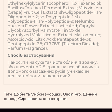
Ethylhexylglycerin;Tocopherol; 1,2-Hexanediol;
Bacillus/Folic Acid Ferment Extract; Vitis vinifera
(Grape) Fruit Cell Extract; sh-Oligopeptide-1; sh-
Oligopeptide-2; sh-Polypeptide-1; sh-
Polypeptide-11; sh-Polypeptide-9; Nelumbo
nucifera Flower Extract; Lactic Acid; Caprylyl
Glycol; Ascorbyl Palmitate; Tin Oxide;
Hydrolyzed Viola tricolor Extract; Maltodextrin;
Ascorbic Acid; Citric Acid; Pentapeptide-31;
Pentapeptide-28; CI 77891 (Titanium Dioxide);
Parfum (Fragrance).
Спосіб застосування
Наносити на сухе та чисте обличчя зранку,
або ввечері по 2-5 краплі на все обличчя за
допомогою масажних рухів, уникаючи
делікатної зони навколо очей.
Теги:
Дрібні та глибокі зморшки
,
Origin Pro
,
Денний
догляд
,
Сироватки та концентрати