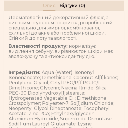
Опис
Відгуки (0)
Дерматологічний декоративний флюїд з
високим ступенем покриття, розроблений
спеціально для жирної, комбінованої,
схильної до акне або проблемної шкіри.
Стійкий до поту та вологості.
Властивості продукту:
нормалізує
виділення себуму, вирівнює тон шкіри має
зволожуючу та антиоксидантну дію.
Інгредієнти:
Aqua (Water); Isononyl
Isononanoate; Dimethicone; Coconut Al[1]kanes;
Pentylene Glycol; Cetyl PEG/P[1]PG-10/1
Dimethicone; Glycerin; Niacina[1]mide; Silica;
PEG-30 Dipolyhydroxy[1]stearate;
Hydrogenated Vegetable Oil; Dimethicone
Crosspolymer; Polyester-7; So[1]dium Chloride;
Neopentyl Glycol Diheptanoate; Tocopheryl
Acetate; Zinc PCA; Ethylhexylglycerin;
Aluminum Hydroxide; Superoxide Dismutase;
Sodi[1]um Lauroyl Glutamate; Lysine;