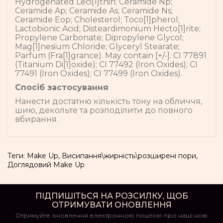
Hydrogenated Leci[1]thin; Ceramide Np;
Ceramide Ap; Ceramide As; Ceramide Ns;
Ceramide Eop; Cholesterol; Toco[1]pherol;
Lactobionic Acid; Disteardimonium Hecto[1]rite;
Propylene Carbonate; Dipropylene Glycol;
Mag[1]nesium Chloride; Glyceryl Stearate;
Parfum (Fra[1]grance). May contain [+/-]: CI 77891
(Titanium Di[1]oxide); CI 77492 (Iron Oxides); CI
77491 (Iron Oxides); CI 77499 (Iron Oxides).
Спосіб застосування
Нанести достатню кількість тону на обличчя,
шию, декольте та розподілити до повного
вбирання.
Теги:
Make Up
,
Висипання\жирність\розширені пори
,
Доглядовий Make Up
ПІДПИШІТЬСЯ НА РОЗСИЛКУ, ЩОБ
ОТРИМУВАТИ ОНОВЛЕННЯ
Отримуйте оновлення електронною поштою про наші нові